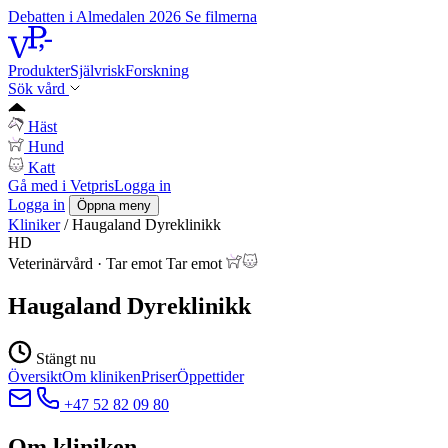
Debatten i Almedalen 2026
Se filmerna
Produkter
Självrisk
Forskning
Sök vård
Häst
Hund
Katt
Gå med i Vetpris
Logga in
Logga in
Öppna meny
Kliniker
/
Haugaland Dyreklinikk
HD
Veterinärvård
·
Tar emot
Tar emot
Haugaland Dyreklinikk
Stängt nu
Översikt
Om kliniken
Priser
Öppettider
+47 52 82 09 80
Om kliniken