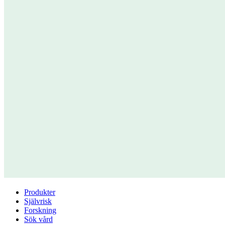
Produkter
Självrisk
Forskning
Sök vård