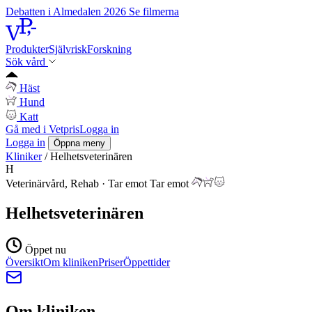
Debatten i Almedalen 2026
Se filmerna
Produkter
Självrisk
Forskning
Sök vård
Häst
Hund
Katt
Gå med i Vetpris
Logga in
Logga in
Öppna meny
Kliniker
/
Helhetsveterinären
H
Veterinärvård, Rehab
·
Tar emot
Tar emot
Helhetsveterinären
Öppet nu
Översikt
Om kliniken
Priser
Öppettider
Om kliniken