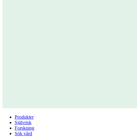
Produkter
Självrisk
Forskning
Sök vård