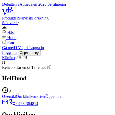
Debatten i Almedalen 2026
Se filmerna
Produkter
Självrisk
Forskning
Sök vård
Häst
Hund
Katt
Gå med i Vetpris
Logga in
Logga in
Öppna meny
Kliniker
/
HelHund
H
Rehab
·
Tar emot
Tar emot
HelHund
Stängt nu
Översikt
Om kliniken
Priser
Öppettider
0763-384814
Om kliniken