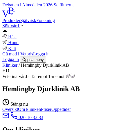
Debatten i Almedalen 2026
Se filmerna
Produkter
Självrisk
Forskning
Sök vård
Häst
Hund
Katt
Gå med i Vetpris
Logga in
Logga in
Öppna meny
Kliniker
/
Hemlingby Djurklinik AB
HD
Veterinärvård
·
Tar emot
Tar emot
Hemlingby Djurklinik AB
Stängt nu
Översikt
Om kliniken
Priser
Öppettider
026-10 33 33
Om kliniken