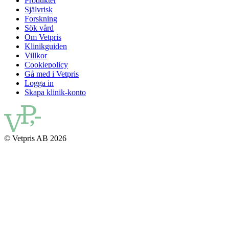
Produkter
Självrisk
Forskning
Sök vård
Om Vetpris
Klinikguiden
Villkor
Cookiepolicy
Gå med i Vetpris
Logga in
Skapa klinik-konto
© Vetpris AB 2026