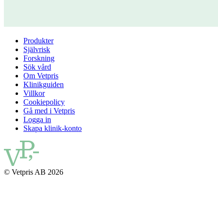
Produkter
Självrisk
Forskning
Sök vård
Om Vetpris
Klinikguiden
Villkor
Cookiepolicy
Gå med i Vetpris
Logga in
Skapa klinik-konto
© Vetpris AB 2026