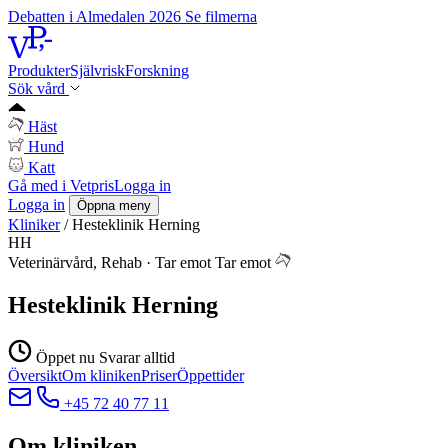
Debatten i Almedalen 2026
Se filmerna
Produkter
Självrisk
Forskning
Sök vård
Häst
Hund
Katt
Gå med i Vetpris
Logga in
Logga in
Öppna meny
Kliniker
/
Hesteklinik Herning
HH
Veterinärvård, Rehab
·
Tar emot
Tar emot
Hesteklinik Herning
Öppet nu
Svarar alltid
Översikt
Om kliniken
Priser
Öppettider
+45 72 40 77 11
Om kliniken