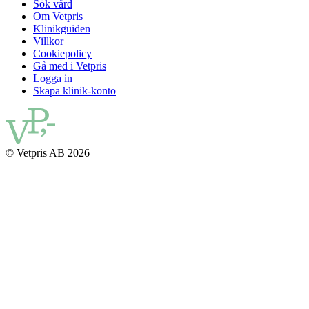
Sök vård
Om Vetpris
Klinikguiden
Villkor
Cookiepolicy
Gå med i Vetpris
Logga in
Skapa klinik-konto
© Vetpris AB 2026