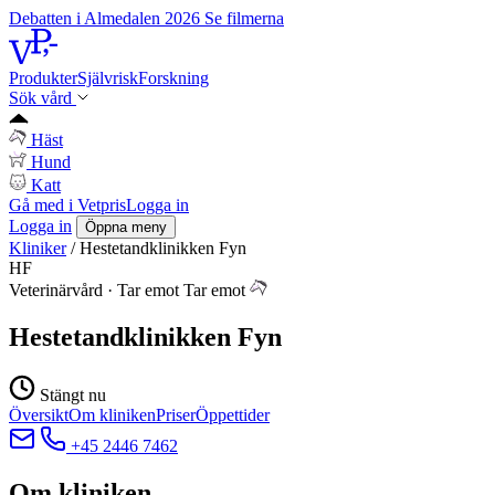
Debatten i Almedalen 2026
Se filmerna
Produkter
Självrisk
Forskning
Sök vård
Häst
Hund
Katt
Gå med i Vetpris
Logga in
Logga in
Öppna meny
Kliniker
/
Hestetandklinikken Fyn
HF
Veterinärvård
·
Tar emot
Tar emot
Hestetandklinikken Fyn
Stängt nu
Översikt
Om kliniken
Priser
Öppettider
+45 2446 7462
Om kliniken