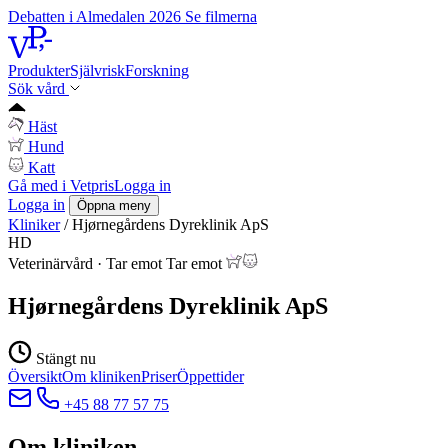
Debatten i Almedalen 2026
Se filmerna
Produkter
Självrisk
Forskning
Sök vård
Häst
Hund
Katt
Gå med i Vetpris
Logga in
Logga in
Öppna meny
Kliniker
/
Hjørnegårdens Dyreklinik ApS
HD
Veterinärvård
·
Tar emot
Tar emot
Hjørnegårdens Dyreklinik ApS
Stängt nu
Översikt
Om kliniken
Priser
Öppettider
+45 88 77 57 75
Om kliniken