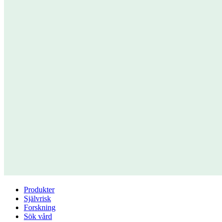
Produkter
Självrisk
Forskning
Sök vård