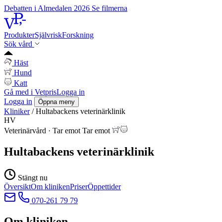
Debatten i Almedalen 2026
Se filmerna
Produkter
Självrisk
Forskning
Sök vård
Häst
Hund
Katt
Gå med i Vetpris
Logga in
Logga in
Öppna meny
Kliniker
/
Hultabackens veterinärklinik
HV
Veterinärvård
·
Tar emot
Tar emot
Hultabackens veterinärklinik
Stängt nu
Översikt
Om kliniken
Priser
Öppettider
070-261 79 79
Om kliniken