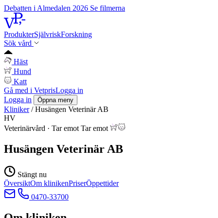
Debatten i Almedalen 2026
Se filmerna
Produkter
Självrisk
Forskning
Sök vård
Häst
Hund
Katt
Gå med i Vetpris
Logga in
Logga in
Öppna meny
Kliniker
/
Husängen Veterinär AB
HV
Veterinärvård
·
Tar emot
Tar emot
Husängen Veterinär AB
Stängt nu
Översikt
Om kliniken
Priser
Öppettider
0470-33700
Om kliniken