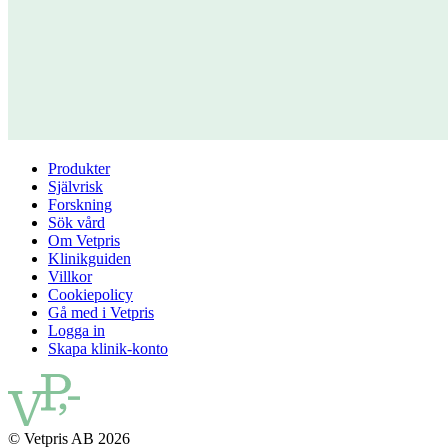
Produkter
Självrisk
Forskning
Sök vård
Om Vetpris
Klinikguiden
Villkor
Cookiepolicy
Gå med i Vetpris
Logga in
Skapa klinik-konto
© Vetpris AB 2026