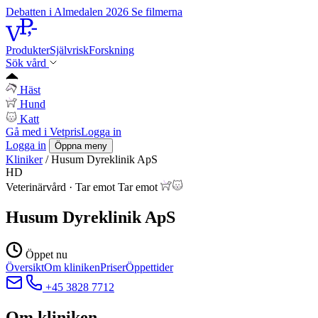
Debatten i Almedalen 2026
Se filmerna
Produkter
Självrisk
Forskning
Sök vård
Häst
Hund
Katt
Gå med i Vetpris
Logga in
Logga in
Öppna meny
Kliniker
/
Husum Dyreklinik ApS
HD
Veterinärvård
·
Tar emot
Tar emot
Husum Dyreklinik ApS
Öppet nu
Översikt
Om kliniken
Priser
Öppettider
+45 3828 7712
Om kliniken