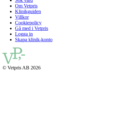
Sök vård
Om Vetpris
Klinikguiden
Villkor
Cookiepolicy
Gå med i Vetpris
Logga in
Skapa klinik-konto
© Vetpris AB 2026