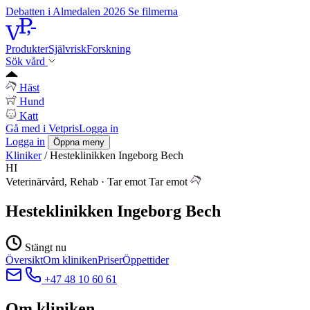
Debatten i Almedalen 2026
Se filmerna
Produkter
Självrisk
Forskning
Sök vård
Häst
Hund
Katt
Gå med i Vetpris
Logga in
Logga in
Öppna meny
Kliniker
/
Hesteklinikken Ingeborg Bech
HI
Veterinärvård, Rehab
·
Tar emot
Tar emot
Hesteklinikken Ingeborg Bech
Stängt nu
Översikt
Om kliniken
Priser
Öppettider
+47 48 10 60 61
Om kliniken