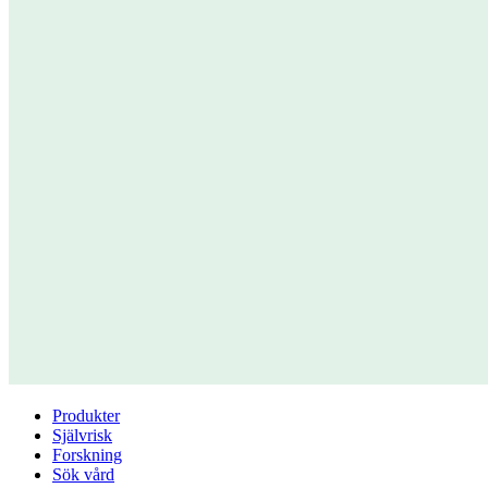
Produkter
Självrisk
Forskning
Sök vård