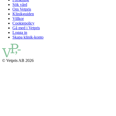
Sök vård
Om Vetpris
Klinikguiden
Villkor
Cookiepolicy
Gå med i Vetpris
Logga in
Skapa klinik-konto
© Vetpris AB 2026