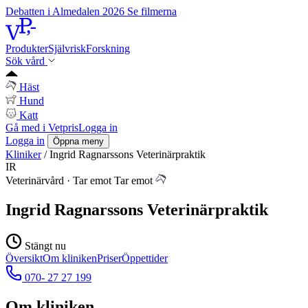
Debatten i Almedalen 2026
Se filmerna
Produkter
Självrisk
Forskning
Sök vård
Häst
Hund
Katt
Gå med i Vetpris
Logga in
Logga in
Öppna meny
Kliniker
/
Ingrid Ragnarssons Veterinärpraktik
IR
Veterinärvård
·
Tar emot
Tar emot
Ingrid Ragnarssons Veterinärpraktik
Stängt nu
Översikt
Om kliniken
Priser
Öppettider
070- 27 27 199
Om kliniken