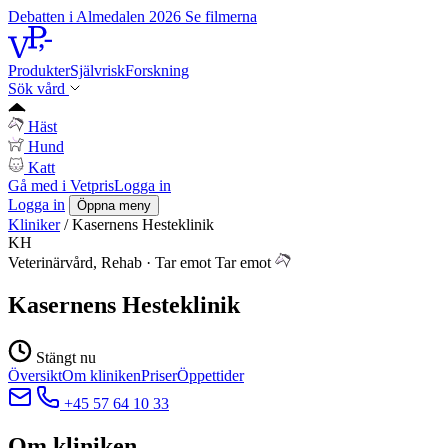
Debatten i Almedalen 2026
Se filmerna
Produkter
Självrisk
Forskning
Sök vård
Häst
Hund
Katt
Gå med i Vetpris
Logga in
Logga in
Öppna meny
Kliniker
/
Kasernens Hesteklinik
KH
Veterinärvård, Rehab
·
Tar emot
Tar emot
Kasernens Hesteklinik
Stängt nu
Översikt
Om kliniken
Priser
Öppettider
+45 57 64 10 33
Om kliniken