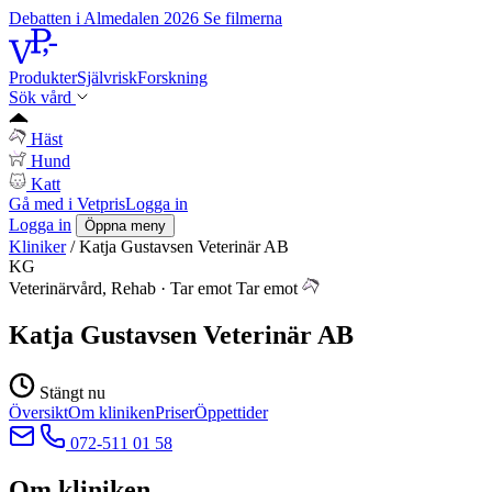
Debatten i Almedalen 2026
Se filmerna
Produkter
Självrisk
Forskning
Sök vård
Häst
Hund
Katt
Gå med i Vetpris
Logga in
Logga in
Öppna meny
Kliniker
/
Katja Gustavsen Veterinär AB
KG
Veterinärvård, Rehab
·
Tar emot
Tar emot
Katja Gustavsen Veterinär AB
Stängt nu
Översikt
Om kliniken
Priser
Öppettider
072-511 01 58
Om kliniken