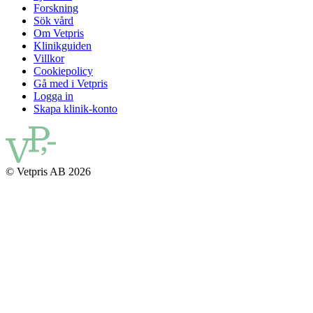
Forskning
Sök vård
Om Vetpris
Klinikguiden
Villkor
Cookiepolicy
Gå med i Vetpris
Logga in
Skapa klinik-konto
© Vetpris AB 2026