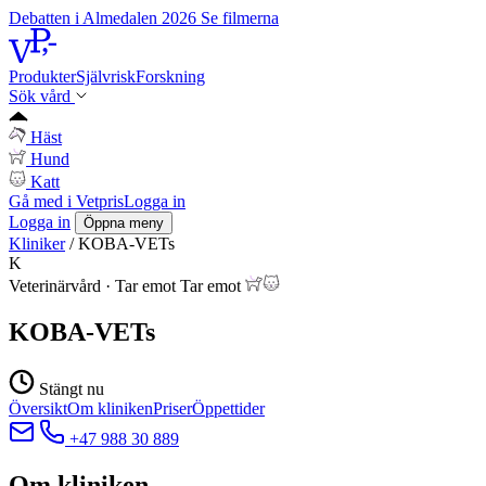
Debatten i Almedalen 2026
Se filmerna
Produkter
Självrisk
Forskning
Sök vård
Häst
Hund
Katt
Gå med i Vetpris
Logga in
Logga in
Öppna meny
Kliniker
/
KOBA-VETs
K
Veterinärvård
·
Tar emot
Tar emot
KOBA-VETs
Stängt nu
Översikt
Om kliniken
Priser
Öppettider
+47 988 30 889
Om kliniken