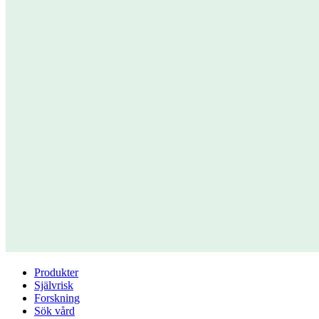
Produkter
Självrisk
Forskning
Sök vård