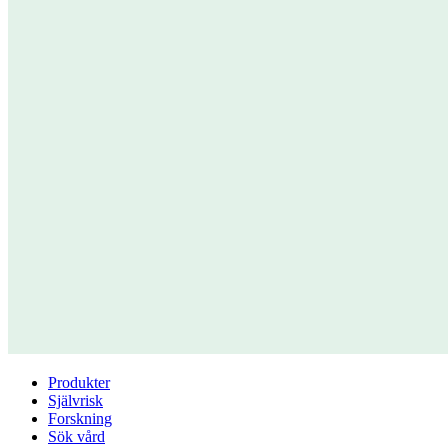
Produkter
Självrisk
Forskning
Sök vård