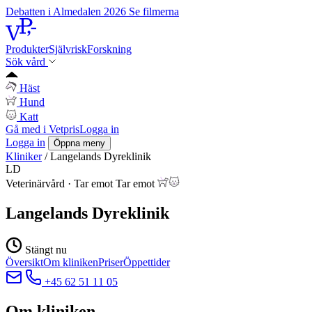
Debatten i Almedalen 2026
Se filmerna
Produkter
Självrisk
Forskning
Sök vård
Häst
Hund
Katt
Gå med i Vetpris
Logga in
Logga in
Öppna meny
Kliniker
/
Langelands Dyreklinik
LD
Veterinärvård
·
Tar emot
Tar emot
Langelands Dyreklinik
Stängt nu
Översikt
Om kliniken
Priser
Öppettider
+45 62 51 11 05
Om kliniken