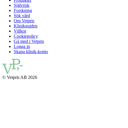
Produkter
Självrisk
Forskning
Sök vård
Om Vetpris
Klinikguiden
Villkor
Cookiepolicy
Gå med i Vetpris
Logga in
Skapa klinik-konto
© Vetpris AB 2026