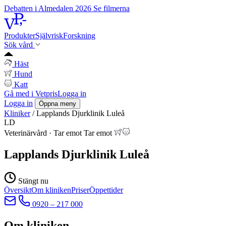
Debatten i Almedalen 2026
Se filmerna
Produkter
Självrisk
Forskning
Sök vård
Häst
Hund
Katt
Gå med i Vetpris
Logga in
Logga in
Öppna meny
Kliniker
/
Lapplands Djurklinik Luleå
LD
Veterinärvård
·
Tar emot
Tar emot
Lapplands Djurklinik Luleå
Stängt nu
Översikt
Om kliniken
Priser
Öppettider
0920 – 217 000
Om kliniken