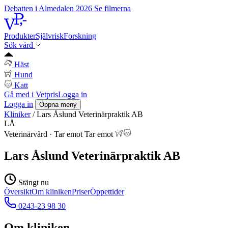
Debatten i Almedalen 2026
Se filmerna
Produkter
Självrisk
Forskning
Sök vård
Häst
Hund
Katt
Gå med i Vetpris
Logga in
Logga in
Öppna meny
Kliniker
/
Lars Åslund Veterinärpraktik AB
LÅ
Veterinärvård
·
Tar emot
Tar emot
Lars Åslund Veterinärpraktik AB
Stängt nu
Översikt
Om kliniken
Priser
Öppettider
0243-23 98 30
Om kliniken