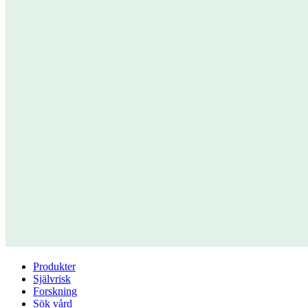
Produkter
Självrisk
Forskning
Sök vård