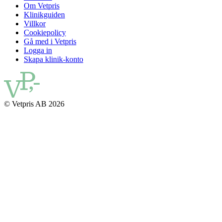
Om Vetpris
Klinikguiden
Villkor
Cookiepolicy
Gå med i Vetpris
Logga in
Skapa klinik-konto
© Vetpris AB 2026