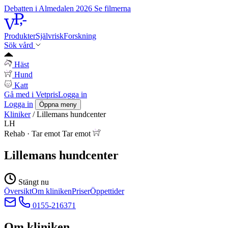
Debatten i Almedalen 2026
Se filmerna
Produkter
Självrisk
Forskning
Sök vård
Häst
Hund
Katt
Gå med i Vetpris
Logga in
Logga in
Öppna meny
Kliniker
/
Lillemans hundcenter
LH
Rehab
·
Tar emot
Tar emot
Lillemans hundcenter
Stängt nu
Översikt
Om kliniken
Priser
Öppettider
0155-216371
Om kliniken