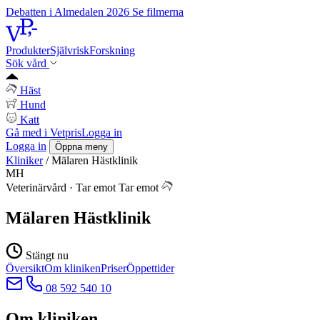
Debatten i Almedalen 2026
Se filmerna
Produkter
Självrisk
Forskning
Sök vård
Häst
Hund
Katt
Gå med i Vetpris
Logga in
Logga in
Öppna meny
Kliniker
/
Mälaren Hästklinik
MH
Veterinärvård
·
Tar emot
Tar emot
Mälaren Hästklinik
Stängt nu
Översikt
Om kliniken
Priser
Öppettider
08 592 540 10
Om kliniken