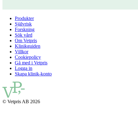
Produkter
Självrisk
Forskning
Sök vård
Om Vetpris
Klinikguiden
Villkor
Cookiepolicy
Gå med i Vetpris
Logga in
Skapa klinik-konto
© Vetpris AB 2026