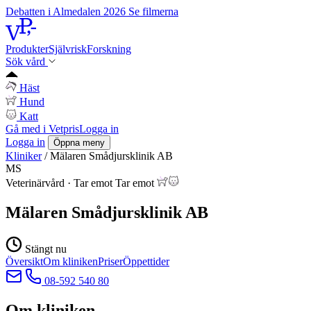
Debatten i Almedalen 2026
Se filmerna
Produkter
Självrisk
Forskning
Sök vård
Häst
Hund
Katt
Gå med i Vetpris
Logga in
Logga in
Öppna meny
Kliniker
/
Mälaren Smådjursklinik AB
MS
Veterinärvård
·
Tar emot
Tar emot
Mälaren Smådjursklinik AB
Stängt nu
Översikt
Om kliniken
Priser
Öppettider
08-592 540 80
Om kliniken