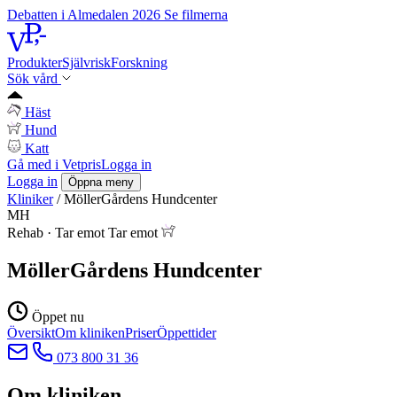
Debatten i Almedalen 2026
Se filmerna
Produkter
Självrisk
Forskning
Sök vård
Häst
Hund
Katt
Gå med i Vetpris
Logga in
Logga in
Öppna meny
Kliniker
/
MöllerGårdens Hundcenter
MH
Rehab
·
Tar emot
Tar emot
MöllerGårdens Hundcenter
Öppet nu
Översikt
Om kliniken
Priser
Öppettider
073 800 31 36
Om kliniken