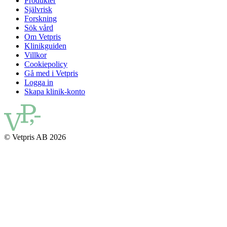
Produkter
Självrisk
Forskning
Sök vård
Om Vetpris
Klinikguiden
Villkor
Cookiepolicy
Gå med i Vetpris
Logga in
Skapa klinik-konto
© Vetpris AB 2026