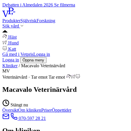
Debatten i Almedalen 2026
Se filmerna
Produkter
Självrisk
Forskning
Sök vård
Häst
Hund
Katt
Gå med i Vetpris
Logga in
Logga in
Öppna meny
Kliniker
/
Macavalo Veterinärvård
MV
Veterinärvård
·
Tar emot
Tar emot
Macavalo Veterinärvård
Stängt nu
Översikt
Om kliniken
Priser
Öppettider
070-597 28 21
Om kliniken