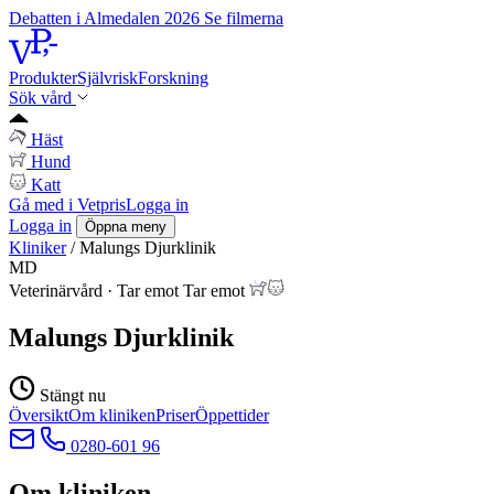
Debatten i Almedalen 2026
Se filmerna
Produkter
Självrisk
Forskning
Sök vård
Häst
Hund
Katt
Gå med i Vetpris
Logga in
Logga in
Öppna meny
Kliniker
/
Malungs Djurklinik
MD
Veterinärvård
·
Tar emot
Tar emot
Malungs Djurklinik
Stängt nu
Översikt
Om kliniken
Priser
Öppettider
0280-601 96
Om kliniken