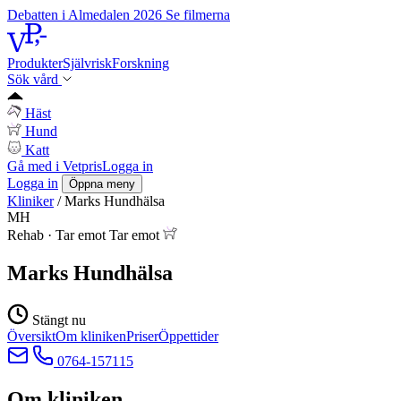
Debatten i Almedalen 2026
Se filmerna
Produkter
Självrisk
Forskning
Sök vård
Häst
Hund
Katt
Gå med i Vetpris
Logga in
Logga in
Öppna meny
Kliniker
/
Marks Hundhälsa
MH
Rehab
·
Tar emot
Tar emot
Marks Hundhälsa
Stängt nu
Översikt
Om kliniken
Priser
Öppettider
0764-157115
Om kliniken