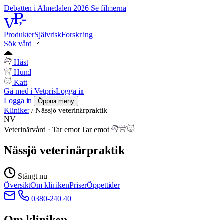
Debatten i Almedalen 2026
Se filmerna
Produkter
Självrisk
Forskning
Sök vård
Häst
Hund
Katt
Gå med i Vetpris
Logga in
Logga in
Öppna meny
Kliniker
/
Nässjö veterinärpraktik
NV
Veterinärvård
·
Tar emot
Tar emot
Nässjö veterinärpraktik
Stängt nu
Översikt
Om kliniken
Priser
Öppettider
0380-240 40
Om kliniken