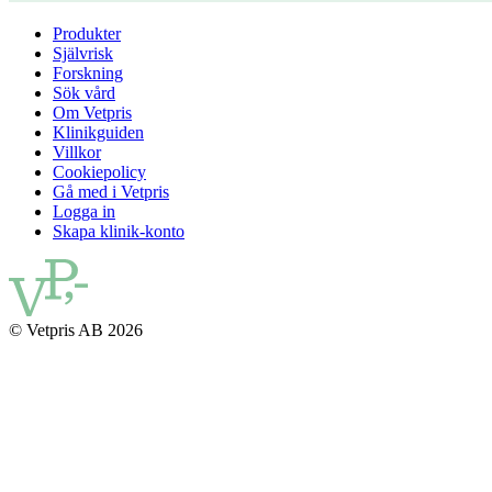
Produkter
Självrisk
Forskning
Sök vård
Om Vetpris
Klinikguiden
Villkor
Cookiepolicy
Gå med i Vetpris
Logga in
Skapa klinik-konto
© Vetpris AB 2026