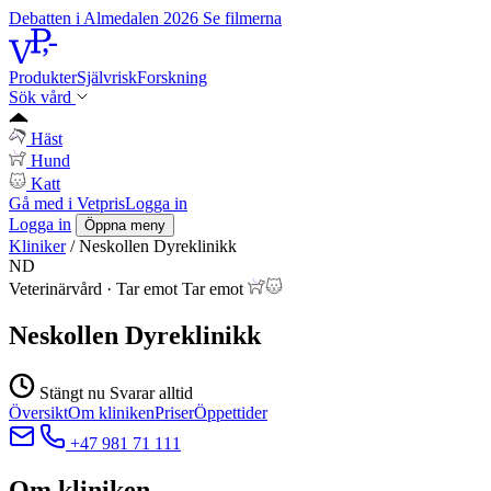
Debatten i Almedalen 2026
Se filmerna
Produkter
Självrisk
Forskning
Sök vård
Häst
Hund
Katt
Gå med i Vetpris
Logga in
Logga in
Öppna meny
Kliniker
/
Neskollen Dyreklinikk
ND
Veterinärvård
·
Tar emot
Tar emot
Neskollen Dyreklinikk
Stängt nu
Svarar alltid
Översikt
Om kliniken
Priser
Öppettider
+47 981 71 111
Om kliniken