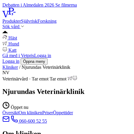
Debatten i Almedalen 2026
Se filmerna
Produkter
Självrisk
Forskning
Sök vård
Häst
Hund
Katt
Gå med i Vetpris
Logga in
Logga in
Öppna meny
Kliniker
/
Njurundas Veterinärklinik
NV
Veterinärvård
·
Tar emot
Tar emot
Njurundas Veterinärklinik
Öppet nu
Översikt
Om kliniken
Priser
Öppettider
060-600 52 55
Om kliniken