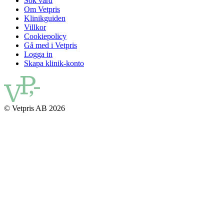
Sök vård
Om Vetpris
Klinikguiden
Villkor
Cookiepolicy
Gå med i Vetpris
Logga in
Skapa klinik-konto
© Vetpris AB 2026