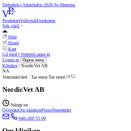
Debatten i Almedalen 2026
Se filmerna
Produkter
Självrisk
Forskning
Sök vård
Häst
Hund
Katt
Gå med i Vetpris
Logga in
Logga in
Öppna meny
Kliniker
/
NordicVet AB
NA
Veterinärvård
·
Tar emot
Tar emot
NordicVet AB
Stängt nu
Översikt
Om kliniken
Priser
Öppettider
046-260 55 00
Om kliniken