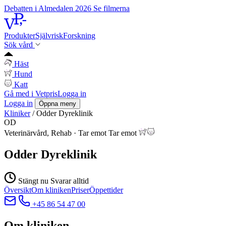
Debatten i Almedalen 2026
Se filmerna
Produkter
Självrisk
Forskning
Sök vård
Häst
Hund
Katt
Gå med i Vetpris
Logga in
Logga in
Öppna meny
Kliniker
/
Odder Dyreklinik
OD
Veterinärvård, Rehab
·
Tar emot
Tar emot
Odder Dyreklinik
Stängt nu
Svarar alltid
Översikt
Om kliniken
Priser
Öppettider
+45 86 54 47 00
Om kliniken