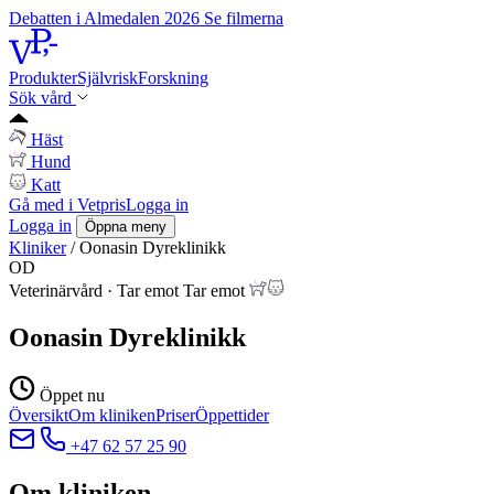
Debatten i Almedalen 2026
Se filmerna
Produkter
Självrisk
Forskning
Sök vård
Häst
Hund
Katt
Gå med i Vetpris
Logga in
Logga in
Öppna meny
Kliniker
/
Oonasin Dyreklinikk
OD
Veterinärvård
·
Tar emot
Tar emot
Oonasin Dyreklinikk
Öppet nu
Översikt
Om kliniken
Priser
Öppettider
+47 62 57 25 90
Om kliniken