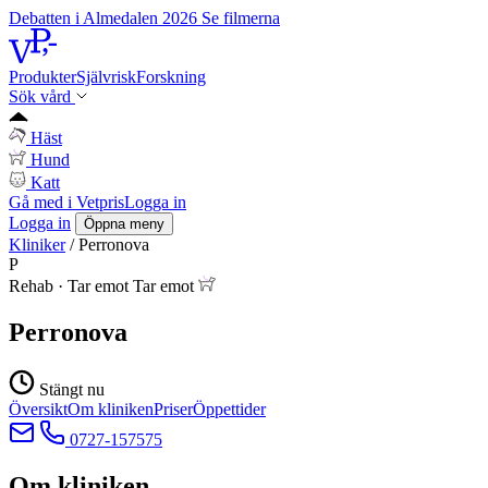
Debatten i Almedalen 2026
Se filmerna
Produkter
Självrisk
Forskning
Sök vård
Häst
Hund
Katt
Gå med i Vetpris
Logga in
Logga in
Öppna meny
Kliniker
/
Perronova
P
Rehab
·
Tar emot
Tar emot
Perronova
Stängt nu
Översikt
Om kliniken
Priser
Öppettider
0727-157575
Om kliniken