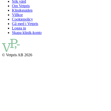
Sök vård
Om Vetpris
Klinikguiden
Villkor
Cookiepolicy
Gå med i Vetpris
Logga in
Skapa klinik-konto
© Vetpris AB 2026