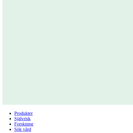
Produkter
Självrisk
Forskning
Sök vård