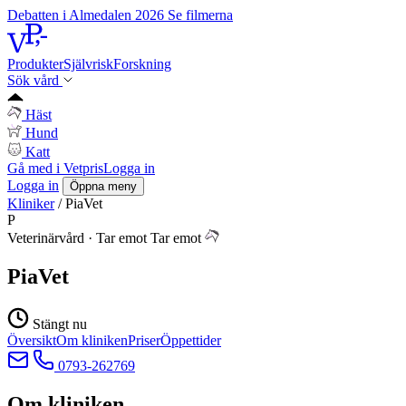
Debatten i Almedalen 2026
Se filmerna
Produkter
Självrisk
Forskning
Sök vård
Häst
Hund
Katt
Gå med i Vetpris
Logga in
Logga in
Öppna meny
Kliniker
/
PiaVet
P
Veterinärvård
·
Tar emot
Tar emot
PiaVet
Stängt nu
Översikt
Om kliniken
Priser
Öppettider
0793-262769
Om kliniken