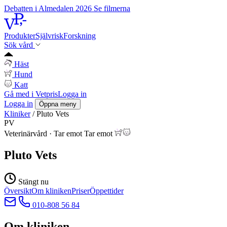
Debatten i Almedalen 2026
Se filmerna
Produkter
Självrisk
Forskning
Sök vård
Häst
Hund
Katt
Gå med i Vetpris
Logga in
Logga in
Öppna meny
Kliniker
/
Pluto Vets
PV
Veterinärvård
·
Tar emot
Tar emot
Pluto Vets
Stängt nu
Översikt
Om kliniken
Priser
Öppettider
010-808 56 84
Om kliniken