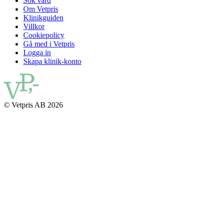
Sök vård
Om Vetpris
Klinikguiden
Villkor
Cookiepolicy
Gå med i Vetpris
Logga in
Skapa klinik-konto
© Vetpris AB 2026