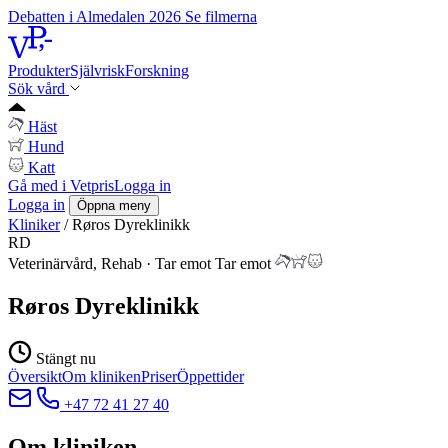
Debatten i Almedalen 2026
Se filmerna
Produkter
Självrisk
Forskning
Sök vård
Häst
Hund
Katt
Gå med i Vetpris
Logga in
Logga in
Öppna meny
Kliniker
/
Røros Dyreklinikk
RD
Veterinärvård, Rehab
·
Tar emot
Tar emot
Røros Dyreklinikk
Stängt nu
Översikt
Om kliniken
Priser
Öppettider
+47 72 41 27 40
Om kliniken