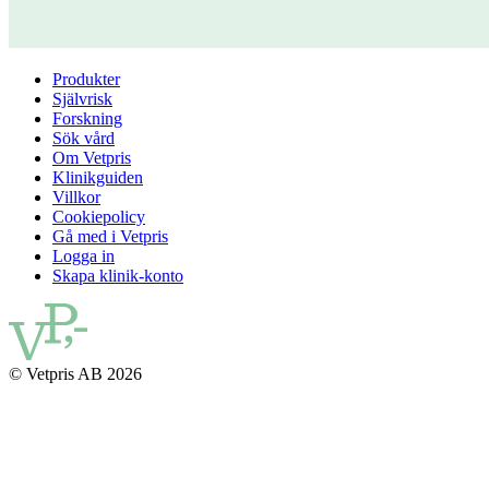
Produkter
Självrisk
Forskning
Sök vård
Om Vetpris
Klinikguiden
Villkor
Cookiepolicy
Gå med i Vetpris
Logga in
Skapa klinik-konto
© Vetpris AB 2026