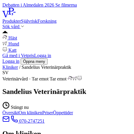
Debatten i Almedalen 2026
Se filmerna
Produkter
Självrisk
Forskning
Sök vård
Häst
Hund
Katt
Gå med i Vetpris
Logga in
Logga in
Öppna meny
Kliniker
/
Sandelius Veterinärpraktik
SV
Veterinärvård
·
Tar emot
Tar emot
Sandelius Veterinärpraktik
Stängt nu
Översikt
Om kliniken
Priser
Öppettider
070-2747251
Om kliniken