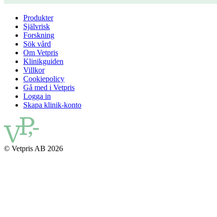
Produkter
Självrisk
Forskning
Sök vård
Om Vetpris
Klinikguiden
Villkor
Cookiepolicy
Gå med i Vetpris
Logga in
Skapa klinik-konto
© Vetpris AB 2026