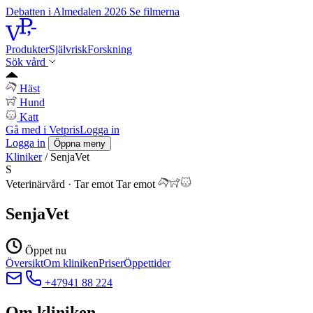
Debatten i Almedalen 2026
Se filmerna
Produkter
Självrisk
Forskning
Sök vård
Häst
Hund
Katt
Gå med i Vetpris
Logga in
Logga in
Öppna meny
Kliniker
/
SenjaVet
S
Veterinärvård
·
Tar emot
Tar emot
SenjaVet
Öppet nu
Översikt
Om kliniken
Priser
Öppettider
+47941 88 224
Om kliniken