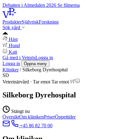
Debatten i Almedalen 2026
Se filmerna
Produkter
Självrisk
Forskning
Sök vård
Häst
Hund
Katt
Gå med i Vetpris
Logga in
Logga in
Öppna meny
Kliniker
/
Silkeborg Dyrehospital
SD
Veterinärvård
·
Tar emot
Tar emot
Silkeborg Dyrehospital
Stängt nu
Översikt
Om kliniken
Priser
Öppettider
+45 86 82 70 00
Om kliniken