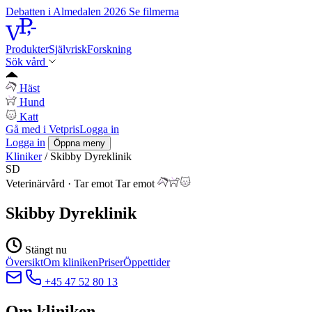
Debatten i Almedalen 2026
Se filmerna
Produkter
Självrisk
Forskning
Sök vård
Häst
Hund
Katt
Gå med i Vetpris
Logga in
Logga in
Öppna meny
Kliniker
/
Skibby Dyreklinik
SD
Veterinärvård
·
Tar emot
Tar emot
Skibby Dyreklinik
Stängt nu
Översikt
Om kliniken
Priser
Öppettider
+45 47 52 80 13
Om kliniken