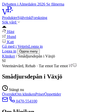
Debatten i Almedalen 2026
Se filmerna
Produkter
Självrisk
Forskning
Sök vård
Häst
Hund
Katt
Gå med i Vetpris
Logga in
Logga in
Öppna meny
Kliniker
/
Smådjursdepån i Växjö
SI
Veterinärvård, Rehab
·
Tar emot
Tar emot
Smådjursdepån i Växjö
Stängt nu
Översikt
Om kliniken
Priser
Öppettider
0470-554100
Om kliniken