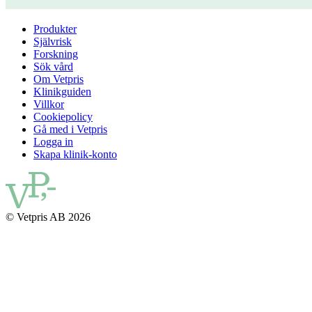
Produkter
Självrisk
Forskning
Sök vård
Om Vetpris
Klinikguiden
Villkor
Cookiepolicy
Gå med i Vetpris
Logga in
Skapa klinik-konto
© Vetpris AB 2026