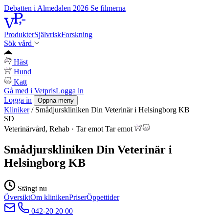
Debatten i Almedalen 2026
Se filmerna
Produkter
Självrisk
Forskning
Sök vård
Häst
Hund
Katt
Gå med i Vetpris
Logga in
Logga in
Öppna meny
Kliniker
/
Smådjurskliniken Din Veterinär i Helsingborg KB
SD
Veterinärvård, Rehab
·
Tar emot
Tar emot
Smådjurskliniken Din Veterinär i
Helsingborg KB
Stängt nu
Översikt
Om kliniken
Priser
Öppettider
042-20 20 00