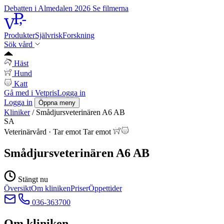
Debatten i Almedalen 2026
Se filmerna
Produkter
Självrisk
Forskning
Sök vård
Häst
Hund
Katt
Gå med i Vetpris
Logga in
Logga in
Öppna meny
Kliniker
/
Smådjursveterinären A6 AB
SA
Veterinärvård
·
Tar emot
Tar emot
Smådjursveterinären A6 AB
Stängt nu
Översikt
Om kliniken
Priser
Öppettider
036-363700
Om kliniken