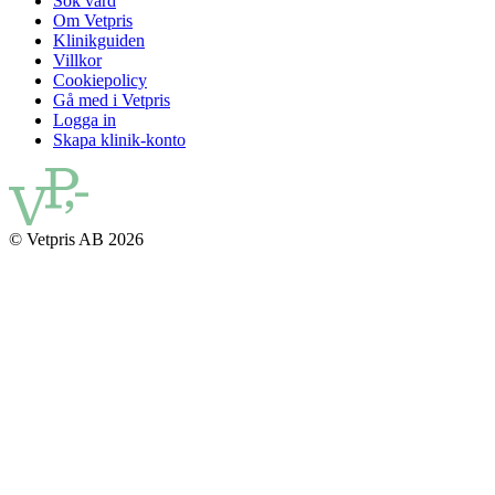
Sök vård
Om Vetpris
Klinikguiden
Villkor
Cookiepolicy
Gå med i Vetpris
Logga in
Skapa klinik-konto
© Vetpris AB 2026