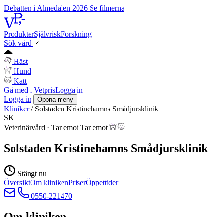
Debatten i Almedalen 2026
Se filmerna
Produkter
Självrisk
Forskning
Sök vård
Häst
Hund
Katt
Gå med i Vetpris
Logga in
Logga in
Öppna meny
Kliniker
/
Solstaden Kristinehamns Smådjursklinik
SK
Veterinärvård
·
Tar emot
Tar emot
Solstaden Kristinehamns Smådjursklinik
Stängt nu
Översikt
Om kliniken
Priser
Öppettider
0550-221470
Om kliniken