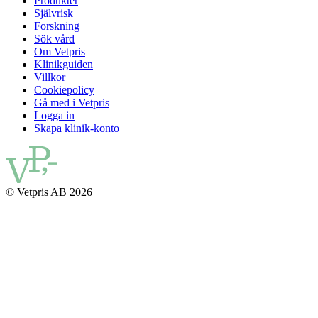
Produkter
Självrisk
Forskning
Sök vård
Om Vetpris
Klinikguiden
Villkor
Cookiepolicy
Gå med i Vetpris
Logga in
Skapa klinik-konto
© Vetpris AB 2026