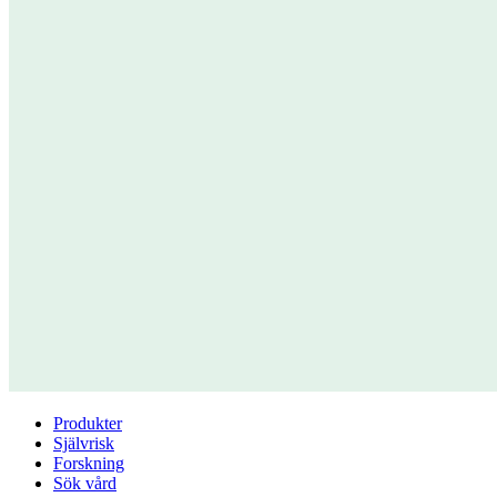
Produkter
Självrisk
Forskning
Sök vård