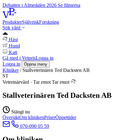
Debatten i Almedalen 2026
Se filmerna
Produkter
Självrisk
Forskning
Sök vård
Häst
Hund
Katt
Gå med i Vetpris
Logga in
Logga in
Öppna meny
Kliniker
/
Stallveterinären Ted Dacksten AB
ST
Veterinärvård
·
Tar emot
Tar emot
Stallveterinären Ted Dacksten AB
Stängt nu
Översikt
Om kliniken
Priser
Öppettider
070-090 05 59
Om kliniken