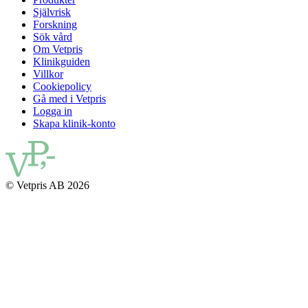
Självrisk
Forskning
Sök vård
Om Vetpris
Klinikguiden
Villkor
Cookiepolicy
Gå med i Vetpris
Logga in
Skapa klinik-konto
© Vetpris AB 2026