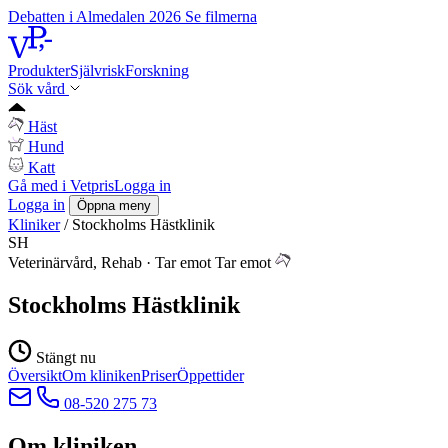
Debatten i Almedalen 2026
Se filmerna
Produkter
Självrisk
Forskning
Sök vård
Häst
Hund
Katt
Gå med i Vetpris
Logga in
Logga in
Öppna meny
Kliniker
/
Stockholms Hästklinik
SH
Veterinärvård, Rehab
·
Tar emot
Tar emot
Stockholms Hästklinik
Stängt nu
Översikt
Om kliniken
Priser
Öppettider
08-520 275 73
Om kliniken