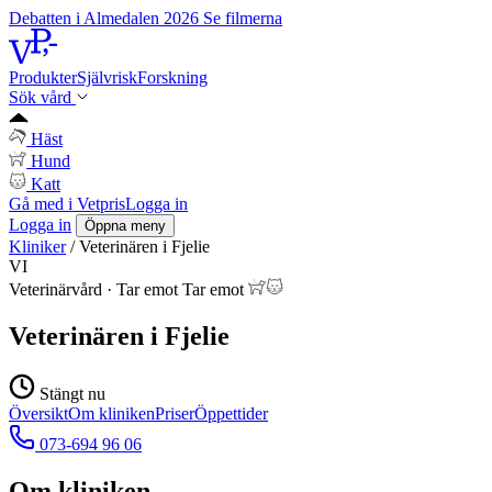
Debatten i Almedalen 2026
Se filmerna
Produkter
Självrisk
Forskning
Sök vård
Häst
Hund
Katt
Gå med i Vetpris
Logga in
Logga in
Öppna meny
Kliniker
/
Veterinären i Fjelie
VI
Veterinärvård
·
Tar emot
Tar emot
Veterinären i Fjelie
Stängt nu
Översikt
Om kliniken
Priser
Öppettider
073-694 96 06
Om kliniken