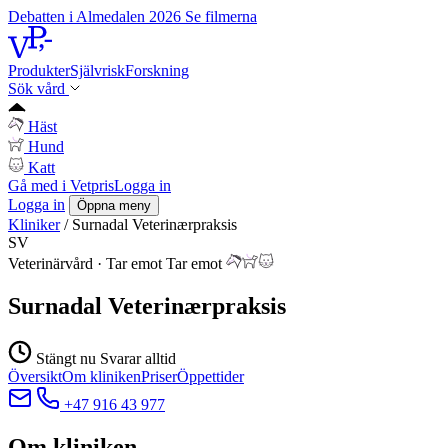
Debatten i Almedalen 2026
Se filmerna
Produkter
Självrisk
Forskning
Sök vård
Häst
Hund
Katt
Gå med i Vetpris
Logga in
Logga in
Öppna meny
Kliniker
/
Surnadal Veterinærpraksis
SV
Veterinärvård
·
Tar emot
Tar emot
Surnadal Veterinærpraksis
Stängt nu
Svarar alltid
Översikt
Om kliniken
Priser
Öppettider
+47 916 43 977
Om kliniken