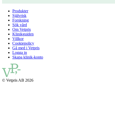
Produkter
Självrisk
Forskning
Sök vård
Om Vetpris
Klinikguiden
Villkor
Cookiepolicy
Gå med i Vetpris
Logga in
Skapa klinik-konto
© Vetpris AB 2026