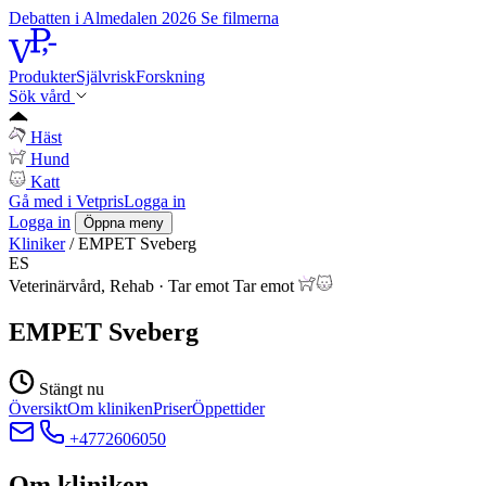
Debatten i Almedalen 2026
Se filmerna
Produkter
Självrisk
Forskning
Sök vård
Häst
Hund
Katt
Gå med i Vetpris
Logga in
Logga in
Öppna meny
Kliniker
/
EMPET Sveberg
ES
Veterinärvård, Rehab
·
Tar emot
Tar emot
EMPET Sveberg
Stängt nu
Översikt
Om kliniken
Priser
Öppettider
+4772606050
Om kliniken