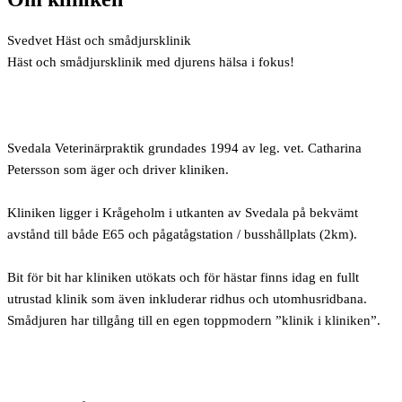
Svedvet Häst och smådjursklinik
Häst och smådjursklinik med djurens hälsa i fokus!
Svedala Veterinärpraktik grundades 1994 av leg. vet. Catharina
Petersson som äger och driver kliniken.
Kliniken ligger i Krågeholm i utkanten av Svedala på bekvämt
avstånd till både E65 och pågatågstation / busshållplats (2km).
Bit för bit har kliniken utökats och för hästar finns idag en fullt
utrustad klinik som även inkluderar ridhus och utomhusridbana.
Smådjuren har tillgång till en egen toppmodern ”klinik i kliniken”.