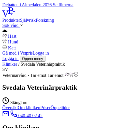
Debatten i Almedalen 2026
Se filmerna
Produkter
Självrisk
Forskning
Sök vård
Häst
Hund
Katt
Gå med i Vetpris
Logga in
Logga in
Öppna meny
Kliniker
/
Svedala Veterinärpraktik
SV
Veterinärvård
·
Tar emot
Tar emot
Svedala Veterinärpraktik
Stängt nu
Översikt
Om kliniken
Priser
Öppettider
040-40 02 42
Om kliniken