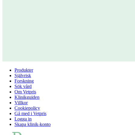
Produkter
Självrisk
Forskning
Sök vård
Om Vetpris
Klinikguiden
Villkor
Cookiepolicy
Gå med i Vetpris
Logga in
Skapa klinik-konto