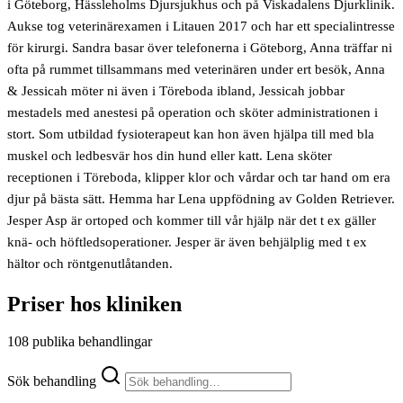
i Göteborg, Hässleholms Djursjukhus och på Viskadalens Djurklinik.
Aukse tog veterinärexamen i Litauen 2017 och har ett specialintresse
för kirurgi. Sandra basar över telefonerna i Göteborg, Anna träffar ni
ofta på rummet tillsammans med veterinären under ert besök, Anna
& Jessicah möter ni även i Töreboda ibland, Jessicah jobbar
mestadels med anestesi på operation och sköter administrationen i
stort. Som utbildad fysioterapeut kan hon även hjälpa till med bla
muskel och ledbesvär hos din hund eller katt. Lena sköter
receptionen i Töreboda, klipper klor och vårdar och tar hand om era
djur på bästa sätt. Hemma har Lena uppfödning av Golden Retriever.
Jesper Asp är ortoped och kommer till vår hjälp när det t ex gäller
knä- och höftledsoperationer. Jesper är även behjälplig med t ex
hältor och röntgenutlåtanden.
Priser hos kliniken
108 publika behandlingar
Sök behandling