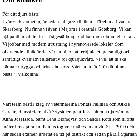
För ditt djurs bästa
I vår verksamhet ingår sedan tidigare kliniken i Töreboda i vackra
Skaraborg. Nu finns vi även i Majorna i centrala Göteborg. Vi kan
hjälpa till med de flesta frågeställningar ni har om er hund eller katt.
Vi jobbar med modern utrustning i nyrenoverade lokaler. Som
oberoende klinik är det vår ambition att erbjuda ett personligt och
samtidigt kvalitativt alternativ för djursjukvård. Vi vill att ni ska
känna er trygga och trivas hos oss. Vårt motto är ’’för ditt djurs
bästa’’. Välkomna!
Vårt team består idag av veterinärerna Pontus Fällman och Aukse
Caraite, djurvårdare nivå 3/fysioterapeut Jessicah och djurvårdare
Anna Josefsson. Samt Lena Blomqvist och Sandra Roth som ni ofta
möter i receptionen. Pontus tog veterinärexamen vid SLU 2010 och
har sedan examen arbetat en tid på distrikt och sedan på Blå Stjärnan