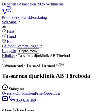
Debatten i Almedalen 2026
Se filmerna
Produkter
Självrisk
Forskning
Sök vård
Häst
Hund
Katt
Gå med i Vetpris
Logga in
Logga in
Öppna meny
Kliniker
/
Tassarnas djurklinik AB Töreboda
TD
Veterinärvård
·
Tar emot
Tar emot
Tassarnas djurklinik AB Töreboda
Stängt nu
Översikt
Om kliniken
Priser
Öppettider
050-616 460
Om kliniken